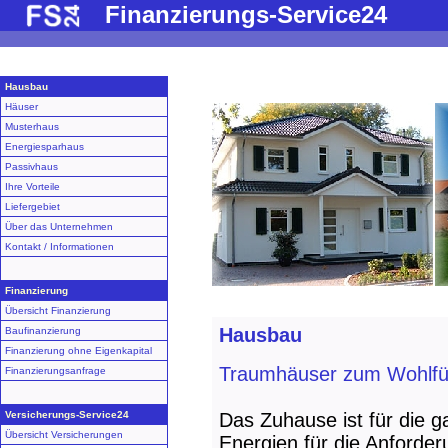
Finanzierungs-Service24
Hausbau
Häuser
Musterhaus
Energiesparhaus
Passivhaus
Ihre Vorteile
Liefergebiet
Über das Unternehmen
Kontakt / Informationen
Finanzierung
Übersicht Finanzierung
Hausbau
Baufinanzierung
Finanzierung ohne Eigenkapital
Traumhäuser zum Wohlfü
Finanzierungsanfrage
Versicherungs-Service24
Das Zuhause ist für die 
Übersicht Versicherungen
Energien für die Anforde