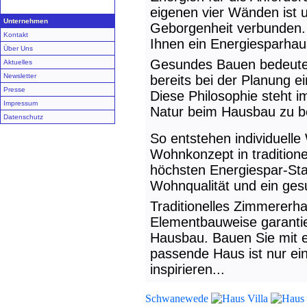
eigenen vier Wänden ist
Unternehmen
Geborgenheit verbunden.
Kontakt
Ihnen ein Energiesparha
Über Uns
Gesundes Bauen bedeutet
Aktuelles
Newsletter
bereits bei der Planung e
Presse
Diese Philosophie steht 
Impressum
Natur beim Hausbau zu be
Datenschutz
So entstehen individuell
Wohnkonzept in tradition
höchsten Energiespar-Sta
Wohnqualität und ein ge
Traditionelles Zimmerer
Elementbauweise garantie
Hausbau. Bauen Sie mit 
passende Haus ist nur ein
inspirieren...