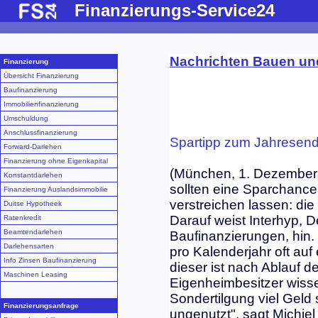
Finanzierungs-Service24
Nachrichten Bauen un
Finanzierung
Übersicht Finanzierung
Baufinanzierung
Immobilienfinanzierung
Umschuldung
Anschlussfinanzierung
Spartipp zum Jahresend
Forward-Darlehen
Finanzierung ohne Eigenkapital
(München, 1. Dezember
Konstantdarlehen
sollten eine Sparchance
Finanzierung Auslandsimmobilie
verstreichen lassen: die
Duitse Hypotheek
Darauf weist Interhyp, D
Ratenkredit
Beamtendarlehen
Baufinanzierungen, hin.
Darlehensarten
pro Kalenderjahr oft au
Info Zinsen Baufinanzierung
dieser ist nach Ablauf d
Maschinen Leasing
Eigenheimbesitzer wissen
Sondertilgung viel Gel
Finanzierungsanfrage
ungenutzt", sagt Michiel