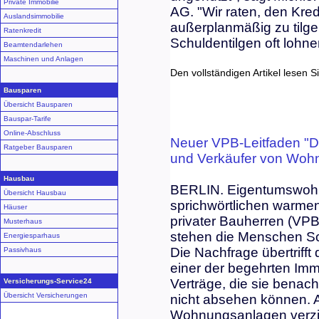
Private Immobilie
AG. "Wir raten, den Kred
Auslandsimmobilie
außerplanmäßig zu tilgen
Ratenkredit
Schuldentilgen oft lohne
Beamtendarlehen
Maschinen und Anlagen
Den vollständigen Artikel lesen S
Bausparen
Übersicht Bausparen
Bauspar-Tarife
Online-Abschluss
Neuer VPB-Leitfaden "
Ratgeber Bausparen
und Verkäufer von Wohn
Hausbau
BERLIN. Eigentumswoh
Übersicht Hausbau
sprichwörtlichen warme
Häuser
privater Bauherren (VPB
Musterhaus
stehen die Menschen Sch
Energiesparhaus
Die Nachfrage übertrifft
Passivhaus
einer der begehrten Im
Verträge, die sie benac
Versicherungs-Service24
Übersicht Versicherungen
nicht absehen können. 
Wohnungsanlagen verzich