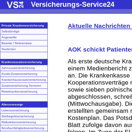
Versicherungs-Service24
Aktuelle Nachrichte
Private Krankenversicherung
Selbständige
Angestellte
Beamte / Referendare
AOK schickt Patient
Studenten
Als erste deutsche Kr
Krankenzusatzversicherung
einem Medienbericht z
Zahnzusatzversicherung
an. Die Krankenkasse 
Kombi-Zusatzversicherung
Krankenhauszusatzversicherung
Kooperationsverträge m
Zusatzversicherung Senioren
sowie sieben polnisch
Reisekrankenversicherung
abgeschlossen, schreib
(Mittwochausgabe). D
Altersvorsorge
erstellten gemeinsam 
Lebensversicherung
Kostenplan. Das Pots
Sterbegeldversicherung
Risikolebensversicherung
Blatt zufolge davon a
Berufsunfähigkeitsversicherung
folgen. Im Zuge der E