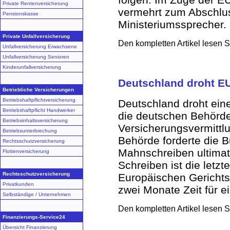
Private Rentenversicherung
vermehrt zum Abschlus
Pensionskasse
Ministeriumssprecher.
Private Unfallversicherung
Den kompletten Artikel lesen S
Unfallversicherung Erwachsene
Unfallversicherung Senioren
Kinderunfallversicherung
Deutschland droht E
Betriebliche Versicherungen
Betriebshaftpflichtversicherung
Deutschland droht ein
Betriebshaftpflicht Handwerker
die deutschen Behörden
Betriebsinhaltsversicherung
Versicherungsvermittl
Betriebsunterbrechung
Behörde forderte die 
Rechtsschutzversicherung
Mahnschreiben ultimat
Flottenversicherung
Schreiben ist die letzt
Rechtsschutzversicherung
Europäischen Gerichts
Privatkunden
zwei Monate Zeit für e
Selbständige / Unternehmen
Den kompletten Artikel lesen 
Finanzierungs-Service24
Übersicht Finanzierung