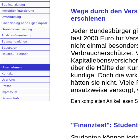
Baufinanzierung
Wege durch den Vers
Immobilienfinanzierung
erschienen
Umschuldung
Finanzierung ohne Eigenkapital
Jeder Bundesbürger gibt
Gewerbefinanzierung
Auslandsfinanzierung
fast 2000 Euro für Ver
Beamtendarlehen
nicht einmal besonders
Bausparen
Verbraucherschützer. V
Hausbau - Häuser
Kapitallebensversicheru
über die Hälfte der Ku
Unternehmen
kündige. Doch die wirk
Kontakt
Über Uns
hätten sie nicht. Viele
Presse
ansatzweise versorgt, 
Impressum
Datenschutz
Den kompletten Artikel lesen 
"Finanztest": Studen
Studenten können jede