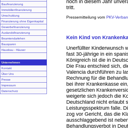
noch in diesem Jahr unverä
Baufinanzierung
tritt.
Immobilienfinanzierung
Umschuldung
Pressemitteilung vom
PKV-Verba
Finanzierung ohne Eigenkapital
Gewerbefinanzierung
Auslandsfinanzierung
Kein Kind von Krankenk
Beamtendarlehen
Bausparen
Unerfüllter Kinderwunsch w
Hausbau - Häuser
fast 30-jährige in ein spa
Königreich ist die in Deut
Unternehmen
Die Frau entschied sich, d
Kontakt
Valencia durchführen zu la
Über Uns
Rechnung für die Behandlu
Presse
bei ihrer Krankenkasse ein
Impressum
gesetzlichen Krankenversi
Datenschutz
weigerte sich jedoch die K
Deutschland nicht erlaubt se
Leistungsspektrum falle. D
zog vor Gericht, das die Kl
ausschlaggebend ist nebe
Behandlungsverbot in Deut