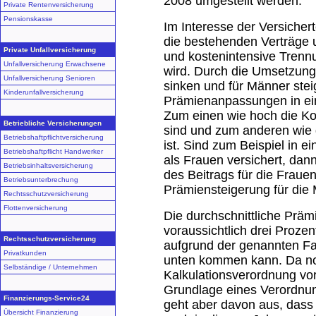
2008 umgestellt werden.
Private Rentenversicherung
Pensionskasse
Im Interesse der Versiche
die bestehenden Verträge 
Private Unfallversicherung
und kostenintensive Trenn
Unfallversicherung Erwachsene
wird. Durch die Umsetzun
Unfallversicherung Senioren
sinken und für Männer ste
Kinderunfallversicherung
Prämienanpassungen in ein
Zum einen wie hoch die Ko
Betriebliche Versicherungen
sind und zum anderen wie 
Betriebshaftpflichtversicherung
ist. Sind zum Beispiel in 
Betriebshaftpflicht Handwerker
als Frauen versichert, da
Betriebsinhaltsversicherung
des Beitrags für die Fraue
Betriebsunterbrechung
Prämiensteigerung für die
Rechtsschutzversicherung
Flottenversicherung
Die durchschnittliche Prä
voraussichtlich drei Prozen
Rechtsschutzversicherung
aufgrund der genannten F
Privatkunden
unten kommen kann. Da noc
Selbständige / Unternehmen
Kalkulationsverordnung vor
Grundlage eines Verordnu
Finanzierungs-Service24
geht aber davon aus, dass 
Übersicht Finanzierung