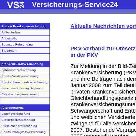
Versicherungs-Service24
Aktuelle Nachrichten vo
Private Krankenversicherung
Selbständige
Angestellte
Beamte / Referendare
PKV-Verband zur Umsetz
Studenten
in der PKV
Krankenzusatzversicherung
Zur Meldung in der Bild-Ze
Zahnzusatzversicherung
Krankenversicherung (PKV)
Kombi-Zusatzversicherung
und ihre Beiträge nach de
Krankenhauszusatzversicherung
Januar 2008 zum Teil deutli
Zusatzversicherung Senioren
privaten Krankenversicheru
Reisekrankenversicherung
Gleichbehandlungsgesetz (A
Krankenversicherungsunter
Altersvorsorge
Schwangerschaft und Entbi
Lebensversicherung
und weiblichen Versicherten 
Sterbegeldversicherung
zwingend für alle Versich
Risikolebensversicherung
2007. Bestehende Verträge
Berufsunfähigkeitsversicherung