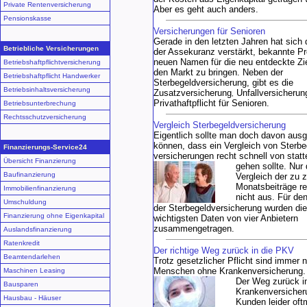
Private Rentenversicherung
Aber es geht auch anders.
Pensionskasse
Versicherungen für Senioren
Gerade in den letzten Jahren hat sich 
Betriebliche Versicherungen
der Assekuranz verstärkt, bekannte Pr
neuen Namen für die neu entdeckte Zi
Betriebshaftpflichtversicherung
den Markt zu bringen. Neben der
Betriebshaftpflicht Handwerker
Sterbegeldversicherung, gibt es die
Betriebsinhaltsversicherung
Zusatzversicherung
Unfallversicherun
,
Privathaftpflicht für Senioren.
Betriebsunterbrechung
Rechtsschutzversicherung
Vergleich Sterbegeldversicherung
Eigentlich sollte man doch davon aus
können, dass ein Vergleich von Sterbe
Finanzierungs-Service24
versicherungen recht schnell von statt
Übersicht Finanzierung
gehen sollte. Nur 
Baufinanzierung
Vergleich der zu 
Monatsbeiträge rei
Immobilienfinanzierung
nicht aus. Für de
Umschuldung
der Sterbegeldversicherung wurden die
Finanzierung ohne Eigenkapital
wichtigsten Daten von vier Anbietern
zusammengetragen.
Auslandsfinanzierung
Ratenkredit
Der richtige Weg zurück in die PKV
Beamtendarlehen
Trotz gesetzlicher Pflicht sind immer 
Menschen ohne Krankenversicherung.
Maschinen Leasing
Der Weg zurück in
Bausparen
Krankenversicher
Hausbau - Häuser
Kunden leider oft