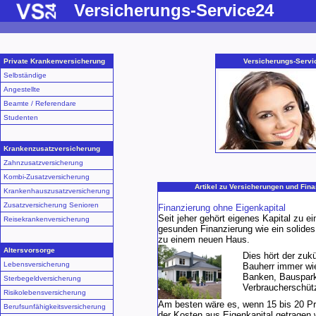
Versicherungs-Service24
Private Krankenversicherung
Versicherungs-Servi
Selbständige
Angestellte
Beamte / Referendare
Studenten
Krankenzusatzversicherung
Zahnzusatzversicherung
Kombi-Zusatzversicherung
Artikel zu Versicherungen und Fin
Krankenhauszusatzversicherung
Zusatzversicherung Senioren
Finanzierung ohne Eigenkapital
Seit jeher gehört eigenes Kapital zu ei
Reisekrankenversicherung
gesunden Finanzierung wie ein solide
zu einem neuen Haus.
Altersvorsorge
Dies hört der zukü
Lebensversicherung
Bauherr immer wi
Banken, Bauspar
Sterbegeldversicherung
Verbraucherschüt
Risikolebensversicherung
Am besten wäre es, wenn 15 bis 20 P
Berufsunfähigkeitsversicherung
der Kosten aus Eigenkapital getragen 