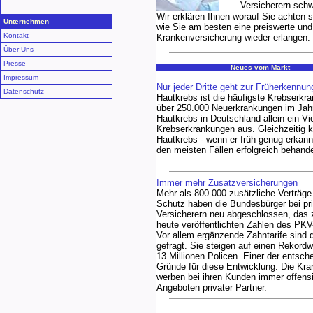
Versicherern sch
Wir erklären Ihnen worauf Sie achten s
Unternehmen
wie Sie am besten eine preiswerte und
Kontakt
Krankenversicherung wieder erlangen.
Über Uns
Presse
Neues vom Markt
Impressum
Nur jeder Dritte geht zur Früherkennun
Datenschutz
Hautkrebs ist die häufigste Krebserkr
über 250.000 Neuerkrankungen im Jah
Hautkrebs in Deutschland allein ein Vier
Krebserkrankungen aus. Gleichzeitig 
Hautkrebs - wenn er früh genug erkannt
den meisten Fällen erfolgreich behand
Immer mehr Zusatzversicherungen
Mehr als 800.000 zusätzliche Verträg
Schutz haben die Bundesbürger bei pr
Versicherern neu abgeschlossen, das 
heute veröffentlichten Zahlen des PK
Vor allem ergänzende Zahntarife sind 
gefragt. Sie steigen auf einen Rekordw
13 Millionen Policen. Einer der entsch
Gründe für diese Entwicklung: Die Kr
werben bei ihren Kunden immer offensi
Angeboten privater Partner.