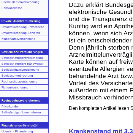
Private Rentenversicherung
Dazu erklärt Bundesge
Pensionskasse
elektronische Gesundhe
und die Transparenz d
Private Unfallversicherung
Künftig wird ein Apot
Unfallversicherung Erwachsene
können, wenn sich Arzn
Unfallversicherung Senioren
ist ein entscheidender 
Kinderunfallversicherung
Denn jährlich sterbe
Betriebliche Versicherungen
Arzneimittelunverträgl
Betriebshaftpflichtversicherung
Karte können auf freiwi
Betriebshaftpflicht Handwerker
eventuelle Allergien v
Betriebsinhaltsversicherung
behandelnde Arzt bzw. 
Betriebsunterbrechung
Vorteil des Versichert
Rechtsschutzversicherung
Flottenversicherung
außerdem mit einem F
Missbrauch verhindern
Rechtsschutzversicherung
Privatkunden
Den kompletten Artikel lesen 
Selbständige / Unternehmen
Finanzierungs-Service24
Krankenstand mit 3,3
Übersicht Finanzierung