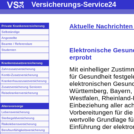
Versicherungs-Service24
Aktuelle Nachrichte
Private Krankenversicherung
Selbständige
Angestellte
Beamte / Referendare
Elektronische Gesund
Studenten
erprobt
Krankenzusatzversicherung
Mit einhelliger Zusti
Zahnzusatzversicherung
für Gesundheit festgel
Kombi-Zusatzversicherung
Krankenhauszusatzversicherung
elektronischen Gesundh
Zusatzversicherung Senioren
Württemberg, Bayern,
Reisekrankenversicherung
Westfalen, Rheinland-
Einbeziehung aller ach
Altersvorsorge
Vorbereitungen für di
Lebensversicherung
wertvolle Grundlage f
Sterbegeldversicherung
Risikolebensversicherung
Einführung der elektr
Berufsunfähigkeitsversicherung