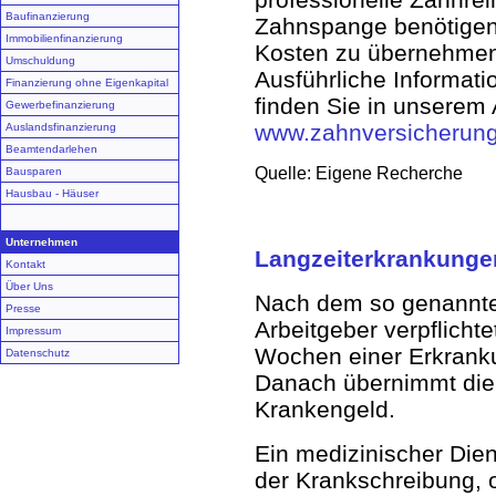
Baufinanzierung
Zahnspange benötigen 
Immobilienfinanzierung
Kosten zu übernehmen,
Umschuldung
Ausführliche Informat
Finanzierung ohne Eigenkapital
finden Sie in unserem
Gewerbefinanzierung
www.zahnversicherun
Auslandsfinanzierung
Beamtendarlehen
Quelle: Eigene Recherche
Bausparen
Hausbau - Häuser
Unternehmen
Langzeiterkrankungen
Kontakt
Über Uns
Nach dem so genannten
Presse
Arbeitgeber verpflicht
Impressum
Wochen einer Erkranku
Datenschutz
Danach übernimmt die
Krankengeld.
Ein medizinischer Dien
der Krankschreibung, o