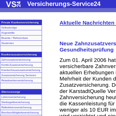
Versicherungs-Service24
Aktuelle Nachrichte
Private Krankenversicherung
Selbständige
Angestellte
Beamte / Referendare
Neue Zahnzusatzversi
Studenten
Gesundheitsprüfung
Krankenzusatzversicherung
Zum 01. April 2006 ha
Zahnzusatzversicherung
versicherbare Zahnver
Kombi-Zusatzversicherung
Krankenhauszusatzversicherung
aktuellen Erhebungen i
Zusatzversicherung Senioren
Mehrheit der Kunden d
Reisekrankenversicherung
Zusatzversicherung. D
der KarstadtQuelle Ver
Altersvorsorge
Zahnversicherung heute
Lebensversicherung
die Kassenleistung fü
Sterbegeldversicherung
Risikolebensversicherung
weniger als 10 EUR im
Berufsunfähigkeitsversicherung
wird verzichtet und ei