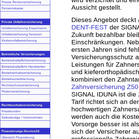
Private Rentenversicherung
Aussicht gestellt.
Pensionskasse
Dieses Angebot deckt
Private Unfallversicherung
DENT-FEST
der SIGNA
Unfallversicherung Erwachsene
Zukunft bezahlbar blei
Unfallversicherung Senioren
Einschränkungen. Nebe
Kinderunfallversicherung
ersten Jahren sind fe
Betriebliche Versicherungen
Versicherungsschutz 
Betriebshaftpflichtversicherung
Leistungen für Zahne
Betriebshaftpflicht Handwerker
und kieferorthopädisch
Betriebsinhaltsversicherung
kombiniert den Zahnta
Betriebsunterbrechung
Zahnversicherung Z50
Rechtsschutzversicherung
Flottenversicherung
SIGNAL IDUNA ist die
Tarif richtet sich an 
Rechtsschutzversicherung
hochwertigen Zahnersa
Privatkunden
werden auch die Kost
Selbständige / Unternehmen
Vorsorge besser ist al
sich der Versicherer a
Finanzierungs-Service24
professionelle Zahnrei
Übersicht Finanzierung