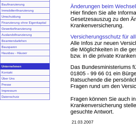
Baufinanzierung
Änderungen beim Wechsel 
Immobilienfinanzierung
Hier finden Sie alle Inform
Umschuldung
Gesetzesauszug zu den Än
Finanzierung ohne Eigenkapital
Krankenversicherung.
Gewerbefinanzierung
Auslandsfinanzierung
Versicherungsschutz für al
Beamtendarlehen
Alle Infos zur neuen Versi
Bausparen
die Möglichkeiten in die g
Hausbau - Häuser
bzw. in die private Kranke
Das Bundesministeriums f
Unternehmen
01805 - 99 66 01 ein Bürger
Kontakt
Über Uns
Ratsuchende die persönlic
Presse
Fragen rund um den Versi
Impressum
Datenschutz
Fragen können Sie auch i
Krankenversicherung stellen
gesuchte Antwort.
21.03.2007