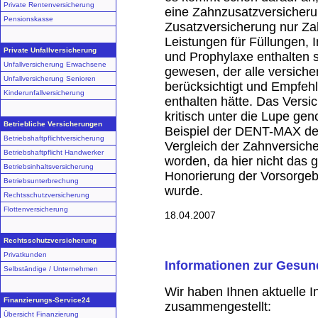
Private Rentenversicherung
eine Zahnzusatzversicherun
Pensionskasse
Zusatzversicherung nur Za
Leistungen für Füllungen,
Private Unfallversicherung
und Prophylaxe enthalten 
Unfallversicherung Erwachsene
gewesen, der alle versich
Unfallversicherung Senioren
berücksichtigt und Empfeh
Kinderunfallversicherung
enthalten hätte. Das Versi
kritisch unter die Lupe ge
Betriebliche Versicherungen
Beispiel der DENT-MAX de
Betriebshaftpflichtversicherung
Vergleich der Zahnversich
Betriebshaftpflicht Handwerker
worden, da hier nicht das
Betriebsinhaltsversicherung
Honorierung der Vorsorgeb
Betriebsunterbrechung
wurde.
Rechtsschutzversicherung
Flottenversicherung
18.04.2007
Rechtsschutzversicherung
Privatkunden
Informationen zur Gesun
Selbständige / Unternehmen
Wir haben Ihnen aktuelle 
Finanzierungs-Service24
zusammengestellt:
Übersicht Finanzierung