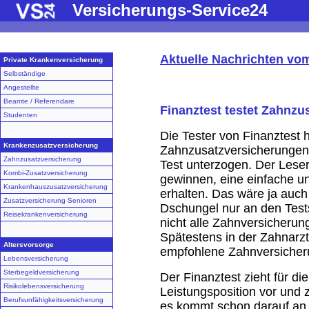
Versicherungs-Service24
Aktuelle Nachrichten vo
Private Krankenversicherung
Selbständige
Angestellte
Beamte / Referendare
Finanztest testet Zahnz
Studenten
Die Tester von Finanztest 
Krankenzusatzversicherung
Zahnzusatzversicherungen 
Zahnzusatzversicherung
Test unterzogen. Der Leser
Kombi-Zusatzversicherung
gewinnen, eine einfache un
Krankenhauszusatzversicherung
erhalten. Das wäre ja auc
Zusatzversicherung Senioren
Dschungel nur an den Test
Reisekrankenversicherung
nicht alle Zahnversicheru
Spätestens in der Zahnarztp
Altersvorsorge
empfohlene Zahnversicheru
Lebensversicherung
Sterbegeldversicherung
Der Finanztest zieht für d
Risikolebensversicherung
Leistungsposition vor und 
Berufsunfähigkeitsversicherung
es kommt schon darauf an,